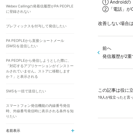
① Androidの「
Webex Callingの発着信履歴がPA PEOPLE
②「電話」がO
に登録されない
改善しない場合
プレフィックスを付与して発信したい
PA PEOPLEから直接ショートメール
(SMS)を送信したい
前へ
発信履歴が2重
PA PEOPLEから発信しようとした際に、
「対応するアプリケーションがインストー
ルされていません。ストアに移動します
か？」と表示される
この記事は役に
SMSを一括で送信したい
19人が役立ったと言
スマートフォン発信機能の内線番号発信
時、外線番号発信時に表示される条件を知
りたい
名前表示