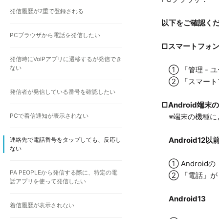
発信履歴が2重で登録される
以下をご確認く
PCブラウザから電話を発信したい
□スマートフォ
発信時にVoIPアプリに遷移するが発信でき
ない
① 「管理 - 
② 「スマート
発信者が発信している番号を確認したい
□Android端末
PCで着信通知が表示されない
※端末の機種に
Android12以
連絡先で電話番号をタップしても、反応し
ない
① Androidの
PA PEOPLEから発信する際に、特定の電
② 「電話」が
話アプリを使って発信したい
Android13
着信履歴が表示されない