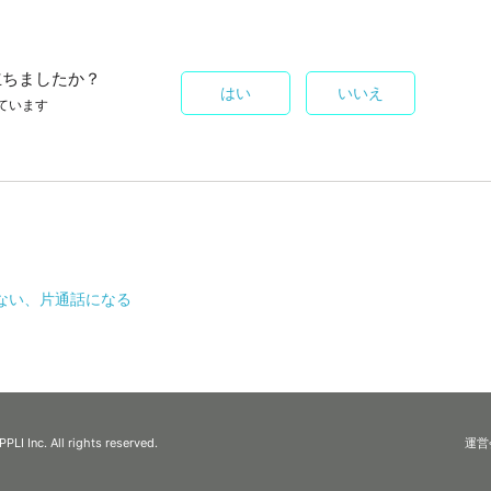
立ちましたか？
はい
いいえ
ています
ない、片通話になる
I Inc. All rights reserved.
運営