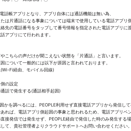
リは電話帳アプリとなり、アプリ自体には通話機能は無い為、
または片通話になる事象については端末で使用している電話アプリ
連絡先の電話番号をタップして番号情報を指定された電話アプリに
電話アプリにて行われます。
声やこちらの声だけが聞こえない状態を「片通話」と言います。
原因について一般的には以下が原因と言われております。
Wi-Fi経由、モバイル回線)
ン側の設定
通話で発生する(通話相手起因)
リ起因かを調べるには、PEOPLE利用せず直接電話アプリから発信し
であれば、電話アプリ側起因の事象と思われるため、電話アプリベ
直接発信では発生せず、PEOPLE経由で発信した時のみ発生する
認して、貴社管理者よりクラウドサポートへお問い合わせください