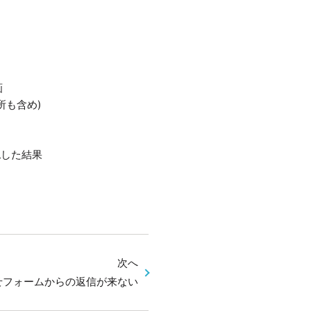
画
所も含め)
認した結果
次へ
せフォームからの返信が来ない