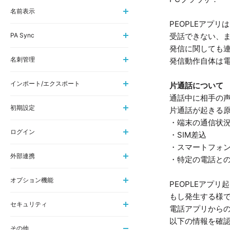
名前表示
PEOPLEアプ
PA Sync
受話できない、
発信に関しても
名刺管理
発信動作自体は
インポート/エクスポート
片通話について
通話中に相手の
初期設定
片通話が起きる
・端末の通信状況(
ログイン
・SIM差込
・スマートフォ
外部連携
・特定の電話との
オプション機能
PEOPLEアプ
もし発生する様
セキュリティ
電話アプリからの
以下の情報を確
その他