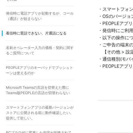
・スマートフォ
発信時に電話アプリが起動するが、コール
・OSのバージョ
（通話）が始まらない
・PEOPLEアプ
・発信時にご利
着信時に受話できない、片通話になる
・以下の操作に
・ご申告の端末の
名刺オペレーター入力の価格・契約に関す
【その他 > 設
るご質問について
・通信種別(モバイ
・PEOPLEア
PEOPLEアプリのキーパッドでプッシュト
ーンは使えるのか
Microsoft Teamsの言語を切替えた際に
Teams版PEOPLEの言語が切替わらない
スマートフォンアプリの最新バージョンが
ストアに公開される前に動作確認したい。
提供して欲しい。
PCブラウザに変更した内容が反映されて