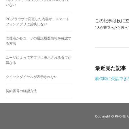
いない
PCブラウザで変更した内容が、スマート
この記事は役に
フォンアプリに反映しない
1人が役立ったと言っ
管理者が各ユーザの通話履歴情報を確認す
る方法
ユーザによってアプリに表示されるタブが
異なる
最近見た記事
クイックダイヤルが表示されない
着信時に受話でき
契約番号の確認方法
apkファイルでのアプリインストール方法
Copyright © PHONE APPL
iOS18に上げた後のウィジェット登録方法