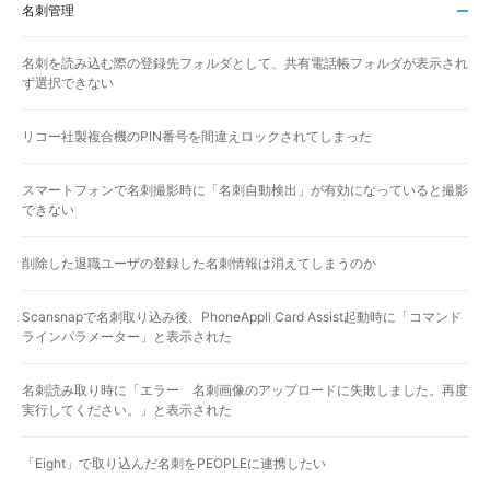
名刺管理
名刺を読み込む際の登録先フォルダとして、共有電話帳フォルダが表示され
ず選択できない
リコー社製複合機のPIN番号を間違えロックされてしまった
スマートフォンで名刺撮影時に「名刺自動検出」が有効になっていると撮影
できない
削除した退職ユーザの登録した名刺情報は消えてしまうのか
Scansnapで名刺取り込み後、PhoneAppli Card Assist起動時に「コマンド
ラインパラメーター」と表示された
名刺読み取り時に「エラー 名刺画像のアップロードに失敗しました。再度
実行してください。」と表示された
「Eight」で取り込んだ名刺をPEOPLEに連携したい