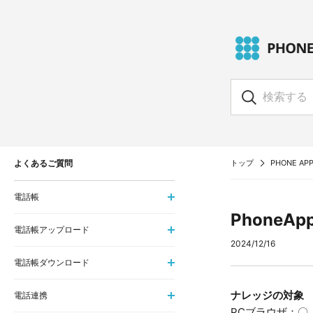
よくあるご質問
トップ
PHONE APP
電話帳
PhoneA
電話帳アップロード
2024/12/16
電話帳ダウンロード
ナレッジの対象
電話連携
PCブラウザ：〇 i