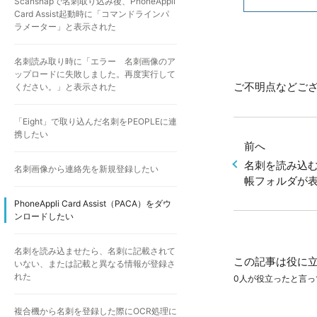
Scansnapで名刺取り込み後、PhoneAppli
Card Assist起動時に「コマンドラインパ
ラメーター」と表示された
名刺読み取り時に「エラー 名刺画像のア
ップロードに失敗しました。再度実行して
ご不明点などご
ください。」と表示された
「Eight」で取り込んだ名刺をPEOPLEに連
携したい
前へ
名刺を読み込
名刺画像から連絡先を新規登録したい
帳フォルダが
PhoneAppli Card Assist（PACA）をダウ
ンロードしたい
名刺を読み込ませたら、名刺に記載されて
この記事は役に
いない、または記載と異なる情報が登録さ
れた
0人が役立ったと言っ
複合機から名刺を登録した際にOCR処理に