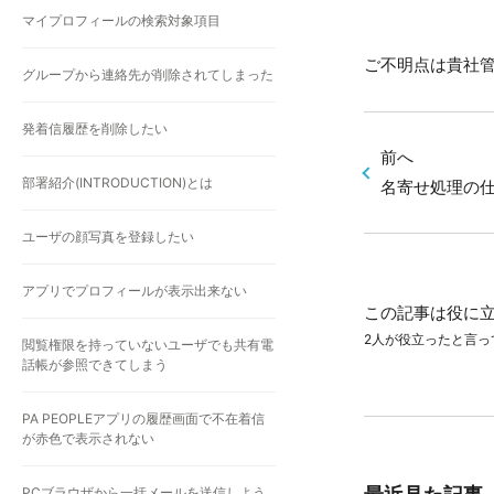
マイプロフィールの検索対象項目
ご不明点は貴社
グループから連絡先が削除されてしまった
発着信履歴を削除したい
前へ
部署紹介(INTRODUCTION)とは
名寄せ処理の
ユーザの顔写真を登録したい
アプリでプロフィールが表示出来ない
この記事は役に
2人が役立ったと言っ
閲覧権限を持っていないユーザでも共有電
話帳が参照できてしまう
PA PEOPLEアプリの履歴画面で不在着信
が赤色で表示されない
PCブラウザから一括メールを送信しよう