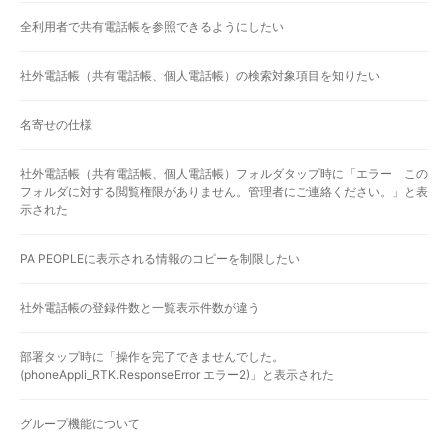
全利用者で共有電話帳を参照できるようにしたい
社外電話帳（共有電話帳、個人電話帳）の検索対象項目を知りたい
名寄せの仕様
社外電話帳（共有電話帳、個人電話帳）フォルダタップ時に「エラー この
フォルダに対する閲覧権限がありません。管理者にご連絡ください。」と表
示された
PA PEOPLEに表示される情報のコピーを制限したい
社外電話帳の登録件数と一覧表示件数が違う
部署タップ時に「操作を完了できませんでした。
(phoneAppli_RTK.ResponseError エラー2)」と表示された
グループ機能について