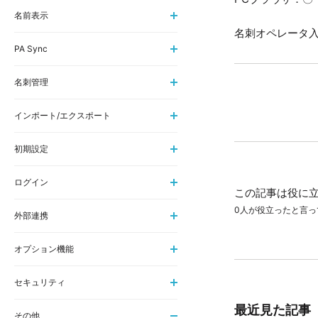
名前表示
名刺オペレータ
PA Sync
名刺管理
インポート/エクスポート
初期設定
ログイン
この記事は役に
0人が役立ったと言っ
外部連携
オプション機能
セキュリティ
最近見た記事
その他