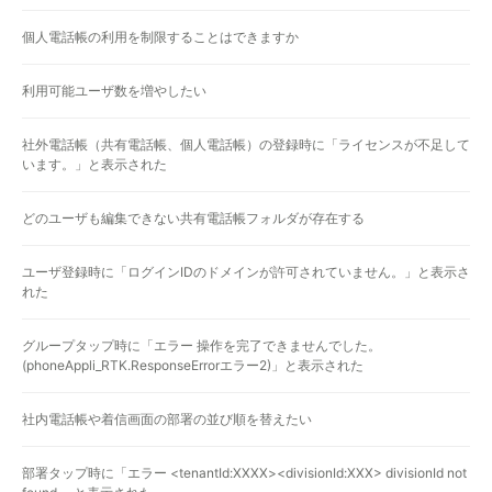
個人電話帳の利用を制限することはできますか
利用可能ユーザ数を増やしたい
社外電話帳（共有電話帳、個人電話帳）の登録時に「ライセンスが不足して
います。」と表示された
どのユーザも編集できない共有電話帳フォルダが存在する
ユーザ登録時に「ログインIDのドメインが許可されていません。」と表示さ
れた
グループタップ時に「エラー 操作を完了できませんでした。
(phoneAppli_RTK.ResponseErrorエラー2)」と表示された
社内電話帳や着信画面の部署の並び順を替えたい
部署タップ時に「エラー <tenantId:XXXX><divisionId:XXX> divisionId not