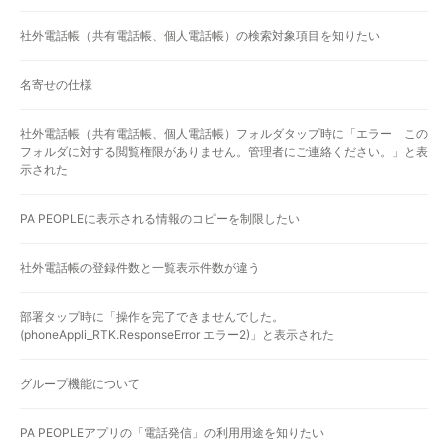
社外電話帳（共有電話帳、個人電話帳）の検索対象項目を知りたい
名寄せの仕様
社外電話帳（共有電話帳、個人電話帳）フォルダタップ時に「エラー この
フォルダに対する閲覧権限がありません。管理者にご連絡ください。」と表
示された
PA PEOPLEに表示される情報のコピーを制限したい
社外電話帳の登録件数と一覧表示件数が違う
部署タップ時に「操作を完了できませんでした。
(phoneAppli_RTK.ResponseError エラー2)」と表示された
グループ機能について
PA PEOPLEアプリの「電話発信」の利用用途を知りたい