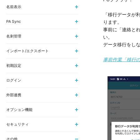
名前表示
「移行データが利
PA Sync
ります。
事前に「連絡と
名刺管理
い。
データ移行をし
インポート/エクスポート
事前作業「移行
初期設定
ログイン
外部連携
オプション機能
セキュリティ
その他