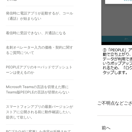
発信時に電話アプリが起動するが、コール
（通話）が始まらない
着信時に受話できない、片通話になる
名刺オペレーター入力の価格・契約に関す
るご質問について
PEOPLEアプリのキーパッドでプッシュト
ーンは使えるのか
Microsoft Teamsの言語を切替えた際に
Teams版PEOPLEの言語が切替わらない
ご不明点などご
スマートフォンアプリの最新バージョンが
ストアに公開される前に動作確認したい。
提供して欲しい。
前へ
PCブラウザに変更した内容が反映されて