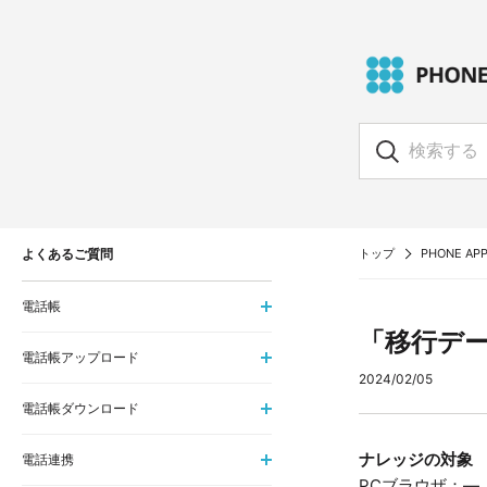
よくあるご質問
トップ
PHONE APP
電話帳
「移行デ
電話帳アップロード
2024/02/05
電話帳ダウンロード
ナレッジの対象
電話連携
PCブラウザ：― i