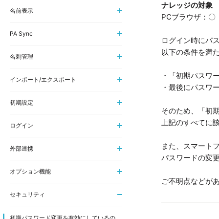
ナレッジの対象
名前表示
PCブラウザ：〇 i
PA Sync
ログイン時にパ
以下の条件を満
名刺管理
・「初期パスワ
インポート/エクスポート
・最後にパスワ
初期設定
そのため、「初
上記のすべてに
ログイン
また、スマート
外部連携
パスワードの変
オプション機能
ご不明点などが
セキュリティ
初期パスワード変更を有効にしているの