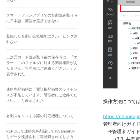
スマートフォンアプリでの名刺読み取り時
に日本語、英語が選択できない
登録した名刺が会社機能にグルーピングさ
れない
二次元コード読み取り後の保存時に、「エ
ラー このフォルダに対する閲覧権限があ
りません。管理者にご連絡ください。」と
表示された
連絡先登録時に「電話帳登録数のライセン
スが不足しています。管理者にご連絡くだ
さい。」と表示された
操作方法につて
https://phoneapp
名刺スキャンする際の対応機種について
管理者向けガイ
→管理者ガイ
PEPOLEで連絡先を削除してもSansanか
らデータ連携されて再登録されてしまう
→7.3. 共有