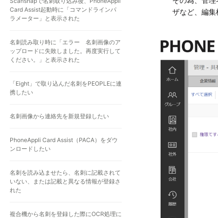
その為、管理
Scansnapで名刺取り込み後、PhoneAppli
Card Assist起動時に「コマンドラインパ
ザなど、編集
ラメーター」と表示された
名刺読み取り時に「エラー 名刺画像のア
ップロードに失敗しました。再度実行して
ください。」と表示された
「Eight」で取り込んだ名刺をPEOPLEに連
携したい
名刺画像から連絡先を新規登録したい
PhoneAppli Card Assist（PACA）をダウ
ンロードしたい
名刺を読み込ませたら、名刺に記載されて
いない、または記載と異なる情報が登録さ
れた
複合機から名刺を登録した際にOCR処理に