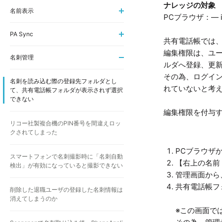
ナレッジの対象
名前表示
PCブラウザ：― i
PA Sync
共有電話帳では
編集権限は、ユ
名刺管理
ルダへ登録、更
その為、ログイ
名刺を読み込む際の登録先フォルダとし
れていないと考
て、共有電話帳フォルダが表示されず選択
できない
編集権限を付与
リコー社製複合機のPIN番号を間違えロッ
クされてしまった
PCブラウザ
スマートフォンで名刺撮影時に「名刺自動
【右上の名前
検出」が有効になっていると撮影できない
管理画面から
共有電話帳フ
削除した退職ユーザの登録した名刺情報は
消えてしまうのか
※この画面で