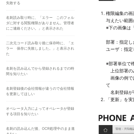
失敗する
権限編集の画
名刺読み取り時に、「エラー このフォル
与えたい範囲
ダに対する閲覧権限がありません。管理者
※下の画像は
にご連絡ください。」と表示された
部署：指定し
二次元コード読み取り後に保存時に、「エ
ラー 保存に失敗しました。」と表示され
ユーザ：指定
た
※部署単位で
名刺を読み込んでから登録されるまでの時
上位部署のみ
間を知りたい
画像の例では
て
名刺登録後の会社情報が違うので会社情報
名刺登録が
を更新してほしい
「更新」を実
オペレータ入力によってオペレータが登録
する項目を知りたい
名刺の読み込んだ後、OCR処理中のまま進
まない