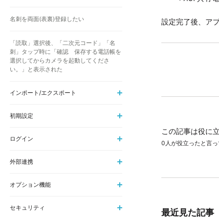
名刺を両面(表裏)登録したい
設定完了後、ア
「読取」選択後、「二次元コード」「名
刺」タップ時に「確認 保存する電話帳を
選択してからカメラを起動してくださ
い。」と表示された
インポート/エクスポート
初期設定
この記事は役に
ログイン
0人が役立ったと言っ
外部連携
オプション機能
セキュリティ
最近見た記事