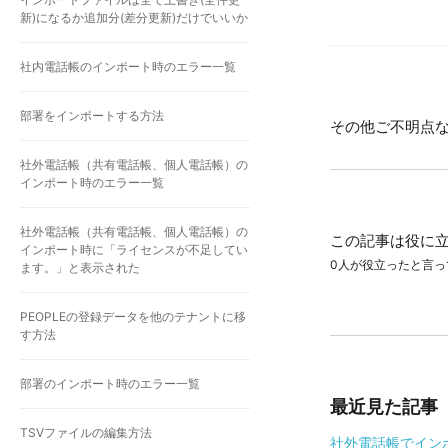
新)になるか追加分(差分更新)だけでいいか
社内電話帳のインポート時のエラー一覧
部署をインポートする方法
その他ご不明点
社外電話帳（共有電話帳、個人電話帳）の
インポート時のエラー一覧
社外電話帳（共有電話帳、個人電話帳）の
この記事は役に
インポート時に「ライセンスが不足してい
0人が役立ったと言っ
ます。」と表示された
PEOPLEの登録データを他のテナントに移
す方法
部署のインポート時のエラー一覧
最近見た記事
TSVファイルの編集方法
社外電話帳でイン