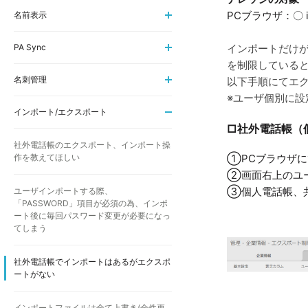
PCブラウザ：〇 i
名前表示
PA Sync
インポートだけ
を制限
している
名刺管理
以下手順にてエ
※ユーザ個別に
インポート/エクスポート
□社外電話帳（
社外電話帳のエクスポート、インポート操
作を教えてほしい
①PCブラウザにて
②画面右上のユ
③個人電話帳、
ユーザインポートする際、
「PASSWORD」項目が必須の為、インポ
ート後に毎回パスワード変更が必要になっ
てしまう
社外電話帳でインポートはあるがエクスポ
ートがない
インポートファイルは全て上書き(全件更