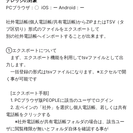
ナレッジの対象
PCブラウザ：〇 iOS：ー Android：ー
社外電話帳(個人電話帳/共有電話帳)からZIPまたはTSV（タ
ブ区切り）形式のファイルをエクスポートして
別の社外電話帳へインポートすることが出来ます。
①エクスポートについて
まず、エクスポート機能を利用してtsvファイルとして出
力します。
一括登録の形式はtsvファイルになります。※エクセルで開
く事が可能です
[エクスポート手順]
1. PCブラウザ版PEOPLEに該当のユーザでログイン
2. 左ペインの「社外」を選択し個人電話帳、若しくは共有
電話帳をクリックする
※社外電話帳が共有電話帳フォルダの場合は、該当ユー
ザに閲覧権限が無いとフォルダ自体を確認する事が