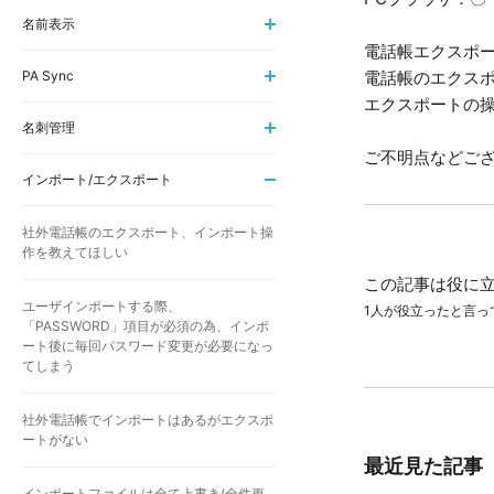
名前表示
電話帳エクスポ
PA Sync
電話帳のエクス
エクスポートの
名刺管理
ご不明点などご
インポート/エクスポート
社外電話帳のエクスポート、インポート操
作を教えてほしい
この記事は役に
ユーザインポートする際、
1人が役立ったと言っ
「PASSWORD」項目が必須の為、インポ
ート後に毎回パスワード変更が必要になっ
てしまう
社外電話帳でインポートはあるがエクスポ
ートがない
最近見た記事
インポートファイルは全て上書き(全件更