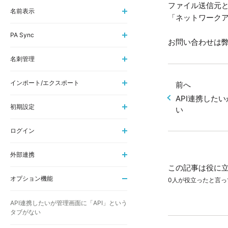
ファイル送信元と
名前表示
「ネットワーク
PA Sync
お問い合わせは
名刺管理
インポート/エクスポート
前へ
API連携した
初期設定
い
ログイン
外部連携
この記事は役に
オプション機能
0人が役立ったと言っ
API連携したいが管理画面に「API」という
タブがない