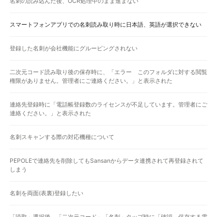
名刺の読み込んだ後、OCR処理中のまま進まない
スマートフォンアプリでの名刺読み取り時に日本語、英語が選択できない
登録した名刺が会社機能にグルーピングされない
二次元コード読み取り後の保存時に、「エラー このフォルダに対する閲覧
権限がありません。管理者にご連絡ください。」と表示された
連絡先登録時に「電話帳登録数のライセンスが不足しています。管理者にご
連絡ください。」と表示された
名刺スキャンする際の対応機種について
PEPOLEで連絡先を削除してもSansanからデータ連携されて再登録されて
しまう
名刺を両面(表裏)登録したい
「読取」選択後、「二次元コード」「名刺」タップ時に「確認 保存する電