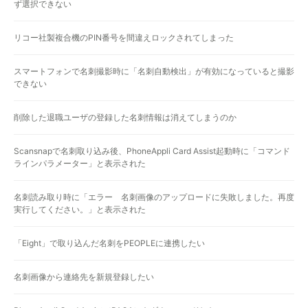
ず選択できない
リコー社製複合機のPIN番号を間違えロックされてしまった
スマートフォンで名刺撮影時に「名刺自動検出」が有効になっていると撮影
できない
削除した退職ユーザの登録した名刺情報は消えてしまうのか
Scansnapで名刺取り込み後、PhoneAppli Card Assist起動時に「コマンド
ラインパラメーター」と表示された
名刺読み取り時に「エラー 名刺画像のアップロードに失敗しました。再度
実行してください。」と表示された
「Eight」で取り込んだ名刺をPEOPLEに連携したい
名刺画像から連絡先を新規登録したい