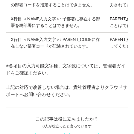
の部署コードを指定することはできません。
力されてい
X行目 ＜NAME入力文字＞: 子部署に存在する部
PARENT
署を親部署にすることはできません。
ことはでき
X行目 ＜NAME入力文字＞: PARENT_CODEに存
PARENT
在しない部署コードが記述されています。
してくださ
※各項目の入力可能文字種、文字数については、管理者ガイ
ドをご確認ください。
上記の対応で改善しない場合は、貴社管理者よりクラウドサ
ポートへお問い合わせください。
この記事は役に立ちましたか？
0人が役立ったと言っています