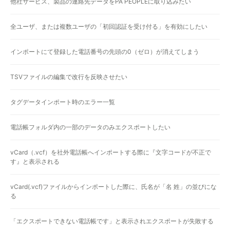
他社サービス、製品の連絡先データをPA PEOPLEに取り込みたい
全ユーザ、または複数ユーザの「初回認証を受け付る」を有効にしたい
インポートにて登録した電話番号の先頭の0（ゼロ）が消えてしまう
TSVファイルの編集で改行を反映させたい
タグデータインポート時のエラー一覧
電話帳フォルダ内の一部のデータのみエクスポートしたい
vCard（.vcf）を社外電話帳へインポートする際に『文字コードが不正で
す』と表示される
vCard(.vcf)ファイルからインポートした際に、氏名が「名 姓」の並びにな
る
「エクスポートできない電話帳です」と表示されエクスポートが失敗する