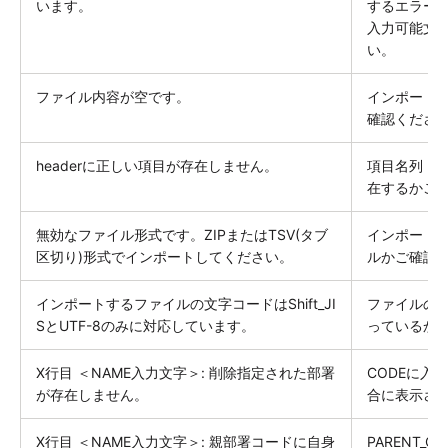
います。
するエラー
入力可能文
い。
ファイル内容が空です。
インポート
確認くださ
headerに正しい項目が存在しません。
項目名列（M
在するかご
無効なファイル形式です。ZIPまたはTSV(タブ
インポートフ
区切り)形式でインポートしてください。
ルかご確認
インポートするファイルの文字コードはShift_JI
ファイルの文字
SとUTF-8のみに対応しています。
っているか
X行目 ＜NAME入力文字＞: 削除指定された部署
CODEに入
が存在しません。
合に表示さ
X行目 ＜NAME入力文字＞: 親部署コードに自身
PARENT_