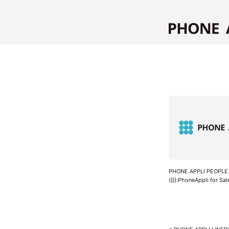
PHONE APPLI PEOPLE f
(旧:PhoneAppli for Sal