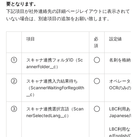
要となります。
下記項目が社外連絡先の詳細ページレイアウトに表示されて
いない場合は、別途項目の追加をお願い致します。
項目
必
設定値
須
①
スキャナ連携フォルダID（Sc
◯
名刺を格納す
annerFolder__c）
②
スキャナ連携入力結果待ち
◯
オペレータ入力
（ScannerWaitingForRegolith
OCRのみの場合
__c）
③
スキャナ連携選択言語（Scan
◯
LBC利用あり
nerSelectedLang__c）
Japanese/Eng
LBC利用なし
e/English/Chi