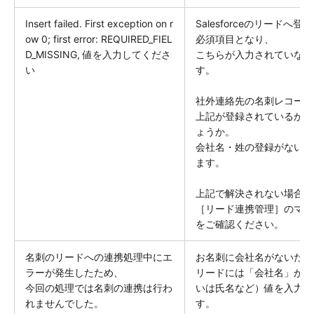
Insert failed. First exception on r
Salesforceのリード
ow 0; first error: REQUIRED_FIEL
必須項目となり、
D_MISSING, 値を入力してくださ
こちらが入力されていない
い
す。
社外連絡先の名刺レコード
上記が登録されているかご
ょうか。
会社名・姓の登録がない場
ます。
上記で解決されない場合は、P
［リード連携管理］のマッ
をご確認ください。
名刺のリードへの連携処理中にエ
お名刺に会社名がないため
ラーが発生したため、
リードには「会社名」が必
今回の処理では名刺の連携は行わ
いは氏名など）値を入力い
れませんでした。
す。