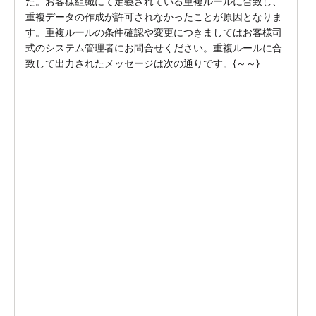
た。お客様組織にて定義されている重複ルールに合致し、
重複データの作成が許可されなかったことが原因となりま
す。重複ルールの条件確認や変更につきましてはお客様司
式のシステム管理者にお問合せください。重複ルールに合
S
致して出力されたメッセージは次の通りです。{～～}
※