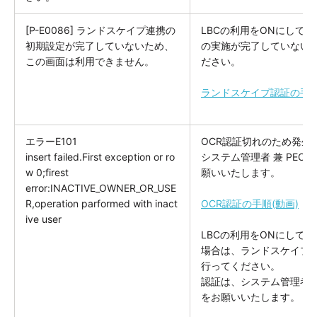
[P-E0086] ランドスケイプ連携の
LBCの利用をONにして
初期設定が完了していないため、
の実施が完了していない
この画面は利用できません。
ださい。
ランドスケイプ認証の手順
エラーE101
OCR認証切れのため発生
insert failed.First exception or ro
システム管理者 兼 PEOP
w 0;firest
願いいたします。
error:INACTIVE_OWNER_OR_USE
R,operation parformed with inact
OCR認証の手順(動画)
ive user
LBCの利用をONにして
場合は、ランドスケイプ
行ってください。
認証は、システム管理者 兼 
をお願いいたします。