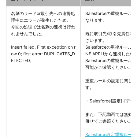
名刺のリードor取引先への連携処
Salesforceの重複ル
理中にエラーが発生したため、
なります。
今回の処理では名刺の連携は行わ
れませんでした。
既に取引先/取引先責任者
ざいます。
Insert failed. First exception on r
Salesforceの重複ル
ow 0; first error: DUPLICATES_D
NE APPLIから連携した
ETECTED,
Salesforceの重複ル
可能かご確認ください。
重複ルールの設定に関しま
す。
・Salesforce[設定]-[デ
また、下記動画では無効化
併せてご参照ください。
Salesforce設定重複ル