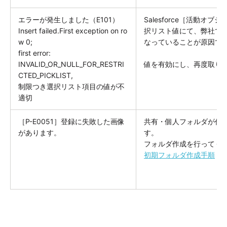
エラーが発生しました（E101）
Salesforce［活動オ
Insert failed.First exception on ro
択リスト値にて、弊社で
w 0;
なっていることが原因で
first error:
INVALID_OR_NULL_FOR_RESTRI
値を有効にし、再度取り
CTED_PICKLIST,
制限つき選択リスト項目の値が不
適切
［P-E0051］登録に失敗した画像
共有・個人フォルダが作
があります。
す。
フォルダ作成を行ってく
初期フォルダ作成手順