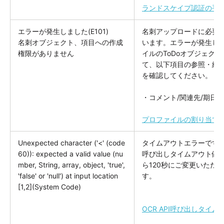
ランドスケイプ認証の手順
エラーが発生しました(E101)
名刺アップロードに必要
名刺オブジェクト、項目への作成
います。エラーが発生し
権限がありません
イルのToDoオブジェク
て、以下項目の参照・編
を確認してください。
・コメント/関連先/期日/
プロファイルの割り当て
Unexpected character ('<' (code
タイムアウトエラーです。［
60)): expected a valid value (nu
呼び出しタイムアウト値
mber, String, array, object, 'true',
ら120秒にご変更いただ
'false' or 'null') at input location
す。
[1,2](System Code)
OCR API呼び出しタイ