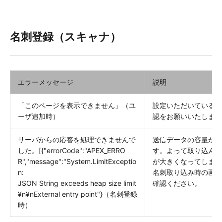
名刺登録（スキャナ）
エラーメッセージ
説明
「このページを表示できません」（ユ
設定いただいているカ
ーザ追加時）
認をお願いいたします
サーバからの応答を処理できませんで
送信データの容量が6
した。[{"errorCode":"APEX_ERRO
す。よって取り込んだ
R","message":"System.LimitExceptio
が大きくなってしまっ
n:
名刺取り込み時の画質
JSON String exceeds heap size limit
確認ください。
¥n¥nExternal entry point"}（名刺登録
時）