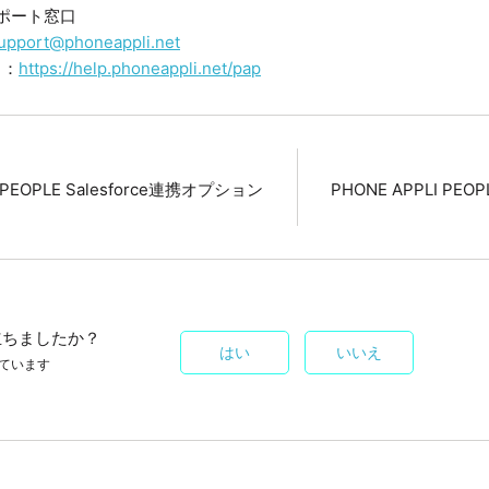
Iサポート窓口
upport@phoneappli.net
ト：
https://help.phoneappli.net/pap
I PEOPLE Salesforce連携オプション
PHONE APPLI PEO
立ちましたか？
はい
いいえ
ています