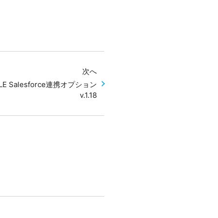
次へ
PLE Salesforce連携オプション
v.1.18