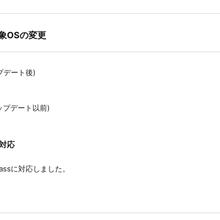
対象OSの変更
アップデート後)
 (アップデート以前)
ss対応
 Glassに対応しました。