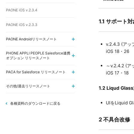
PAONE iOS v.2.3.4
1.1 サポート
PAONE iOS v.2.3.3
PAONE Androidリリースノート
v.2.4.3 (
iOS 18・26
PHONE APPLI PEOPLE Salesforce連携
オプション リリースノート
～v.2.4.2
PACA for Salesforce リリースノート
iOS 17・18
その他/過去リリースノート
1.2 Liqud Gla
UIをLiquid
各種資料のダウンロードに戻る
2 不具合改修