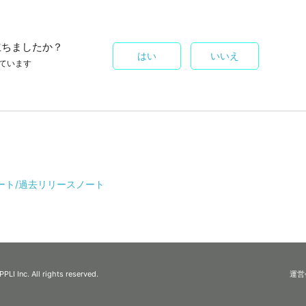
立ちましたか？
はい
いいえ
ています
ート/過去リリースノート
I Inc. All rights reserved.
運営