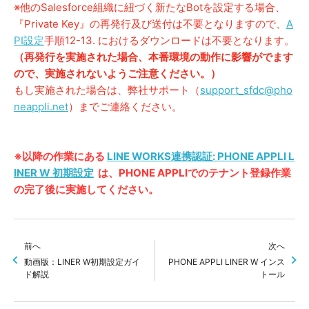
※他のSalesforce組織に紐づく新たなBotを設定する場合、
『Private Key』の再発行及び送付は不要となりますので、
A
PI設定
手順
12-13. におけるダウンロードは不要となります。
（再発行を実施された場合、本番環境の動作に影響がでます
ので、実施されないようご注意ください。）
もし実施された場合は、弊社サポート（
support_sfdc@pho
neappli.net
）までご連絡ください。
※以降の作業にある
LINE WORKS連携認証: PHONE APPLI L
INER W 初期設定
は、PHONE APPLIでのテナント登録作業
の完了後に実施してください。
前へ
次へ
動画版：LINER W初期設定ガイ
PHONE APPLI LINER W インス
ド解説
トール