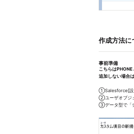
作成方法に
事前準備
こちらはPHONE 
追加しない場合
①Salesfor
②ユーザオブジ
③データ型で「