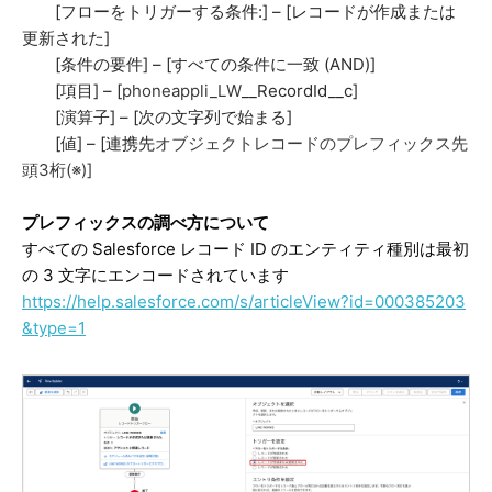
[フローをトリガーする条件:] – [レコードが作成または
更新された]
[条件の要件] – [すべての条件に一致 (AND)]
[項目] – [
phoneappli_LW
__RecordId__c]
[演算子] – [次の文字列で始まる]
[値] – [連携先
オブジェクトレコードのプレフィックス先
頭3桁(※)]
プレフィックスの調べ方について
すべての Salesforce レコード ID のエンティティ種別は
最初
の 3 文字にエンコードされています
https://help.salesforce.com/s/articleView?id=000385203
&type=1