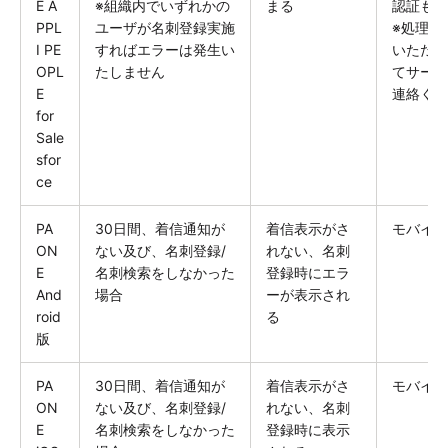
E A
※組織内でいずれかの
まる
認証も実
PPL
ユーザが名刺登録実施
※処理中
I PE
すればエラーは発生い
いただく
OPL
たしません
てサーバ
E
連絡くだ
for
Sale
sfor
ce
PA
30日間、着信通知が
着信表示がさ
モバイル
ON
ない及び、名刺登録/
れない、名刺
E
名刺検索をしなかった
登録時にエラ
And
場合
ーが表示され
roid
る
版
PA
30日間、着信通知が
着信表示がさ
モバイル
ON
ない及び、名刺登録/
れない、名刺
E
名刺検索をしなかった
登録時に表示