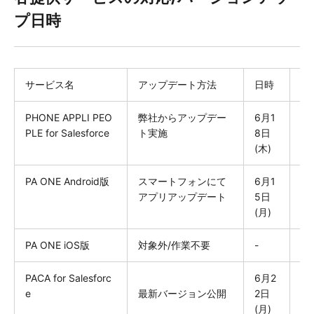
プ日時
サービス名
アップデート方法
日時
お
PHONE APPLI PEO
弊社からアップデー
6月1
な
PLE for Salesforce
ト実施
8日
(木)
PA ONE Android版
スマートフォンにて
6月1
G
アプリアップデート
5日
デ
(月)
PA ONE iOS版
対象外/作業不要
-
な
PACA for Salesforc
6月2
ご
e
最新バージョン公開
2日
り
(月)
※