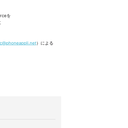
rceを
に
dc@phoneappli.net
）による