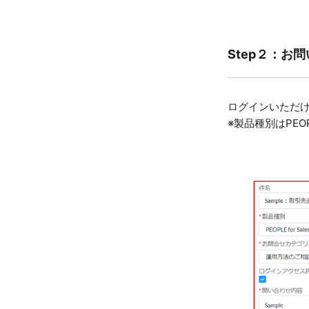
Step２：お
ログインいただ
※製品種別はPEOPL