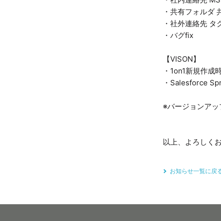
・共有フォルダ 
・社外連絡先 タ
・バグfix
【VISON】
・1on1新規作
・Salesforce Sp
※バージョンア
以上、よろしく
お知らせ一覧に戻