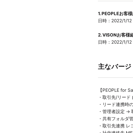
1. PEOPLE
日時：2022/1/12
2. VISONお
日時：2022/1/12
主なバージ
【PEOPLE for Sa
・取引先/リード
・リード連携時
・管理者設定 -
・共有フォルダ管
・取引先連携 レ
・社内連絡先 MS